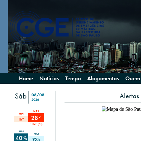
Home
Notícias
Tempo
Alagamentos
Quem
Sáb
Alertas
08/08
2026
MAX
MIN
28°
16°
TEMP (°C)
MIN
MAX
40%
95%