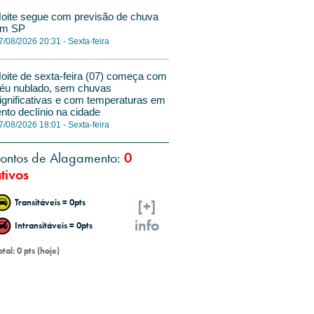
oite segue com previsão de chuva
m SP
7/08/2026 20:31 - Sexta-feira
oite de sexta-feira (07) começa com
éu nublado, sem chuvas
ignificativas e com temperaturas em
ento declínio na cidade
7/08/2026 18:01 - Sexta-feira
ontos de Alagamento:
0
tivos
Transitáveis = 0pts
[+]
info
Intransitáveis = 0pts
otal: 0 pts (hoje)