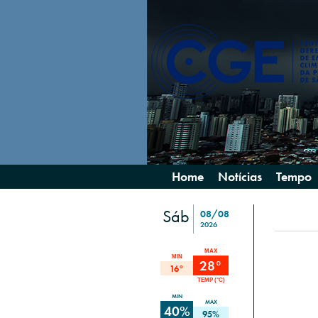
Home
Notícias
Tempo
Sáb
08/08
2026
MAX
MIN
28°
16°
TEMP (°C)
MIN
MAX
40%
95%