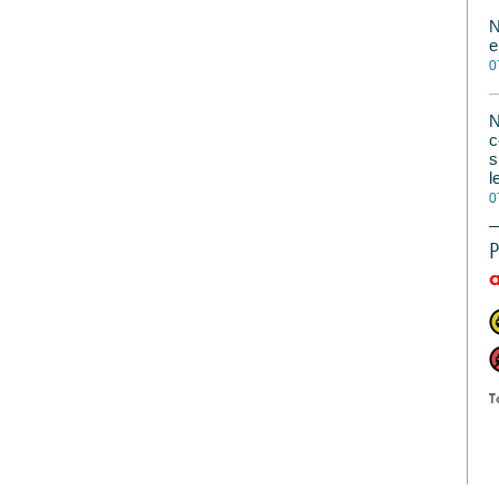
N
e
0
N
c
s
l
0
P
a
T