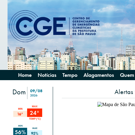
Home
Notícias
Tempo
Alagamentos
Quem
Dom
Alertas
09/08
2026
MAX
MIN
24°
16°
TEMP (°C)
MIN
MAX
56%
95%