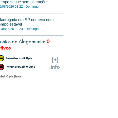
empo segue sem alterações
9/08/2026 03:22 - Domingo
adrugada em SP começa com
empo estável
9/08/2026 00:23 - Domingo
ontos de Alagamento:
0
tivos
Transitáveis = 0pts
[+]
info
Intransitáveis = 0pts
otal: 0 pts (hoje)