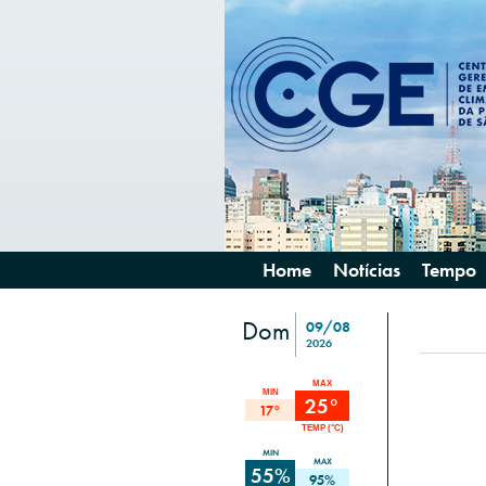
Home
Notícias
Tempo
Dom
09/08
2026
MAX
MIN
25°
17°
TEMP (°C)
MIN
MAX
55%
95%